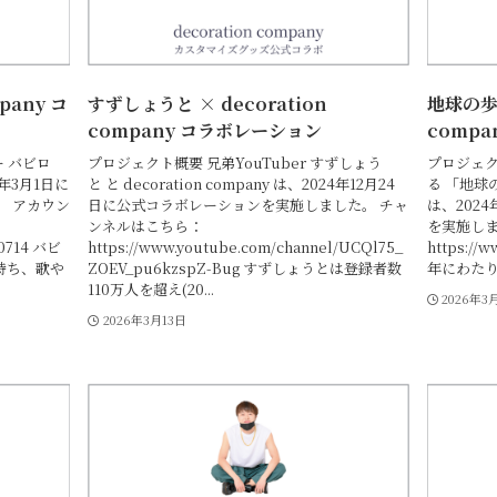
pany コ
すずしょうと × decoration
地球の歩き
company コラボレーション
comp
ー バビロ
プロジェクト概要 兄弟YouTuber すずしょう
プロジェク
25年3月1日に
と と decoration company は、2024年12月24
る 「地球の歩
。 アカウン
日に公式コラボレーションを実施しました。 チャ
は、202
ンネルはこちら：
を実施しま
.0714 バビ
https://www.youtube.com/channel/UCQl75_
https://
を持ち、歌や
ZOEV_pu6kzspZ-Bug すずしょうとは登録者数
年にわたり旅
110万人を超え(20...
2026年3
2026年3月13日