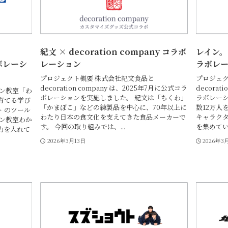
紀文 × decoration company コラボ
レイン。 ×
ラボレーシ
レーション
ラボレ
プロジェクト概要 株式会社紀文食品と
プロジェクト
decoration company は、2025年7月に公式コラ
decorat
コン教室「わ
ボレーションを実施しました。 紀文は「ちくわ」
ラボレーシ
育てる学び
「かまぼこ」などの練製品を中心に、70年以上に
数12万人
ト のツール
わたり日本の食文化を支えてきた食品メーカーで
キャラク
コン教室わか
す。 今回の取り組みでは、...
を集めていま
力を入れて
2026年3月13日
2026年3