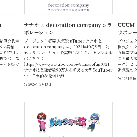
n
ナナオ × decoration company コラ
UUUM ×
ボレーション
ラボレ
箕輪厚介氏が
プロジェクト概要 人気YouTuber ナナオ と
プロジェクト
メン箕輪
decoration company は、2024年10月8日に公
株式会社 と 
日より特別コ
式コラボレーションを実施しました。 チャンネル
り協業プロ
企画では、飲
はこちら：
国内最大
ームを掛け
https://www.youtube.com/@nanasefuji0721
ーク）とし
ナナオは登録者数90万人を超える大型YouTuber
進気鋭のク
で、日常的な発信や飾...
2024年1
2026年3月13日